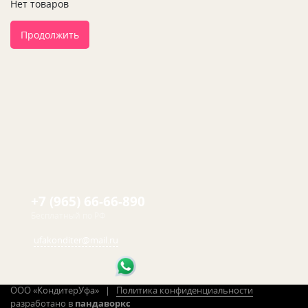
Нет товаров
Продолжить
+7 (965) 66-66-890
Бесплатный по РФ
ufakonditer@mail.ru
ООО «КондитерУфа» |
Политика конфиденциальности
разработано в
пандаворкс