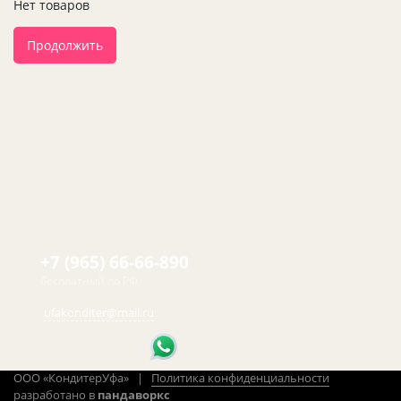
Нет товаров
Продолжить
+7 (965) 66-66-890
Бесплатный по РФ
ufakonditer@mail.ru
ООО «КондитерУфа» |
Политика конфиденциальности
разработано в
пандаворкс