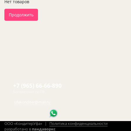
Нет товаров
Продолжить
+7 (965) 66-66-890
Бесплатный по РФ
ufakonditer@mail.ru
ООО «КондитерУфа» |
Политика конфиденциальности
разработано в
пандаворкс