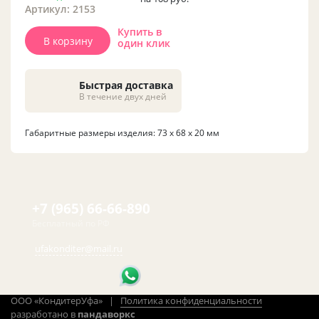
Артикул: 2153
Купить в
В корзину
один клик
Быстрая доставка
В течение двух дней
Габаритные размеры изделия: 73 х 68 х 20 мм
+7 (965) 66-66-890
Бесплатный по РФ
ufakonditer@mail.ru
ООО «КондитерУфа» |
Политика конфиденциальности
разработано в
пандаворкс