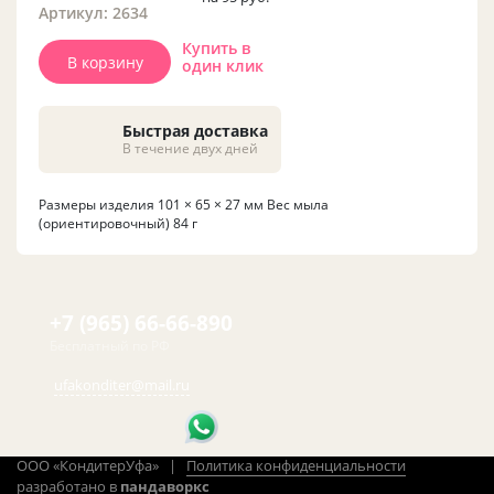
Артикул: 2634
Купить в
В корзину
один клик
Быстрая доставка
В течение двух дней
Размеры изделия 101 × 65 × 27 мм Вес мыла
(ориентировочный) 84 г
+7 (965) 66-66-890
Бесплатный по РФ
ufakonditer@mail.ru
ООО «КондитерУфа» |
Политика конфиденциальности
разработано в
пандаворкс