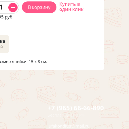
Купить в
В корзину
один клик
95
руб.
ка
ей
азмер ячейки: 15 х 8 см.
+7 (965) 66-66-890
Бесплатный по РФ
ufakonditer@mail.ru