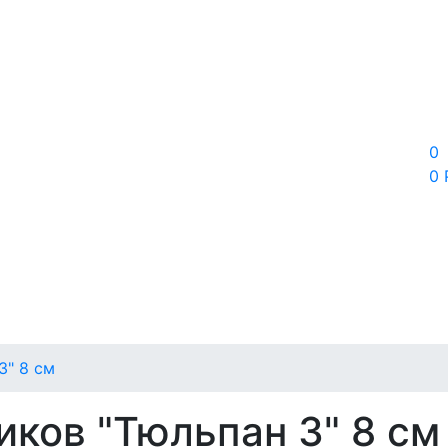
0
0 
3" 8 см
ков "Тюльпан 3" 8 см