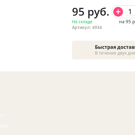
95
руб.
на 95
р
На складе
Артикул: 4934
Быстрая достав
В течение двух дн
ог
луги