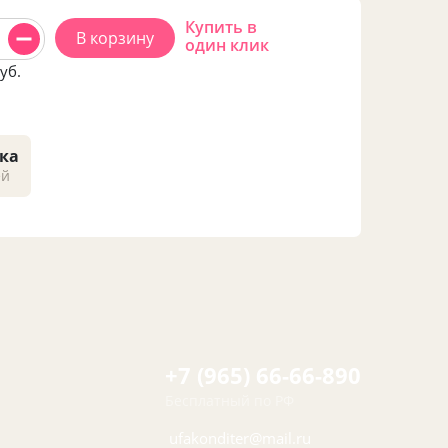
Купить в
В корзину
один клик
уб.
ка
ей
+7 (965) 66-66-890
Бесплатный по РФ
ufakonditer@mail.ru