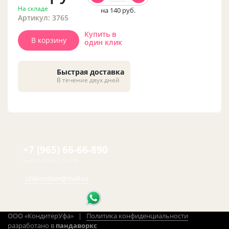
На складе
на 140
руб.
Артикул: 3765
Купить в
В корзину
один клик
Быстрая доставка
В течение двух дней
+7 (965) 66-66-890
Бесплатный по РФ
ufakonditer@mail.ru
ООО «КондитерУфа» |
Политика конфиденциальности
разработано в
пандаворкс