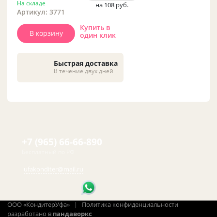
На складе
на 108
руб.
Артикул: 3771
Купить в
В корзину
один клик
Быстрая доставка
В течение двух дней
+7 (965) 66-66-890
Бесплатный по РФ
ufakonditer@mail.ru
ООО «КондитерУфа» |
Политика конфиденциальности
разработано в
пандаворкс