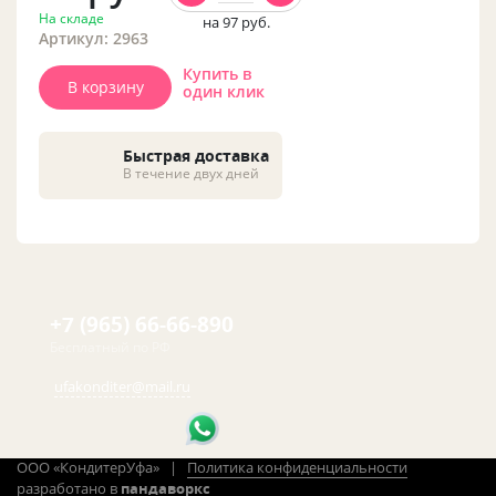
На складе
на 97
руб.
Артикул: 2963
Купить в
В корзину
один клик
Быстрая доставка
В течение двух дней
+7 (965) 66-66-890
Бесплатный по РФ
ufakonditer@mail.ru
ООО «КондитерУфа» |
Политика конфиденциальности
разработано в
пандаворкс