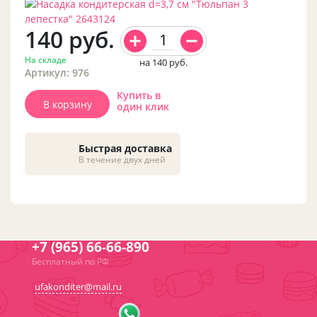
140
руб.
На складе
на 140
руб.
Артикул: 976
Купить в
В корзину
один клик
Быстрая доставка
В течение двух дней
+7 (965) 66-66-890
Бесплатный по РФ
ufakonditer@mail.ru