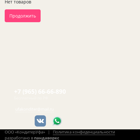
Нет товаров
Продолжить
+7 (965) 66-66-890
Бесплатный по РФ
ufakonditer@mail.ru
ООО «КондитерУфа» |
Политика конфиденциальности
разработано в
пандаворкс