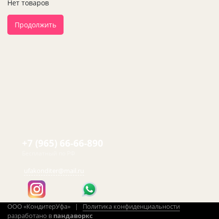
Нет товаров
Продолжить
+7 (965) 66-66-890
Бесплатный по РФ
ufakonditer@mail.ru
ООО «КондитерУфа» |
Политика конфиденциальности
разработано в
пандаворкс