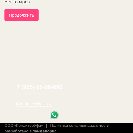
Нет товаров
Продолжить
+7 (965) 66-66-890
Бесплатный по РФ
ufakonditer@mail.ru
ООО «КондитерУфа» |
Политика конфиденциальности
разработано в
пандаворкс