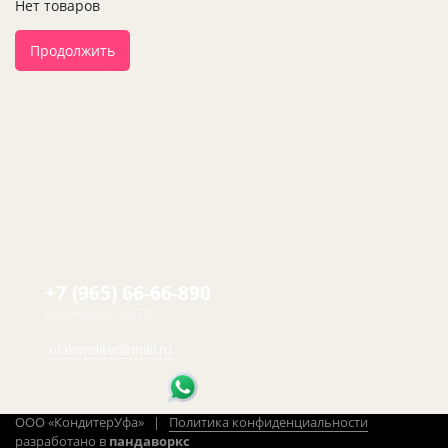
Нет товаров
Продолжить
+7 (965) 66-66-890
Бесплатный по РФ
ufakonditer@mail.ru
ООО «КондитерУфа» |
Политика конфиденциальности
разработано в
пандаворкс