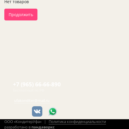
Нет товаров
Продолжить
+7 (965) 66-66-890
Бесплатный по РФ
ufakonditer@mail.ru
ООО «КондитерУфа» |
Политика конфиденциальности
разработано в
пандаворкс