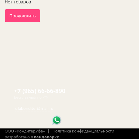
Нет товаров
Продолжить
+7 (965) 66-66-890
Бесплатный по РФ
ufakonditer@mail.ru
ООО «КондитерУфа» |
Политика конфиденциальности
разработано в
пандаворкс