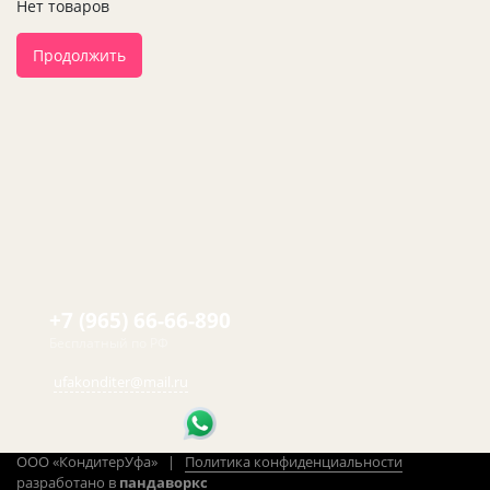
Нет товаров
Продолжить
+7 (965) 66-66-890
Бесплатный по РФ
ufakonditer@mail.ru
ООО «КондитерУфа» |
Политика конфиденциальности
разработано в
пандаворкс