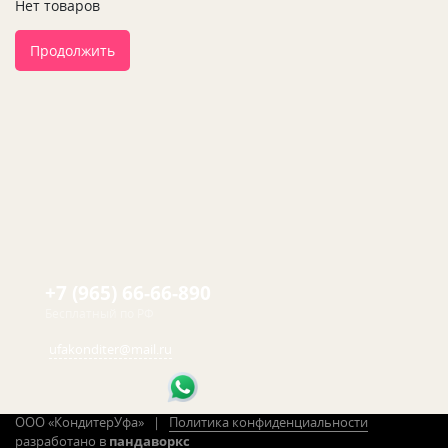
Нет товаров
Продолжить
+7 (965) 66-66-890
Бесплатный по РФ
ufakonditer@mail.ru
ООО «КондитерУфа» |
Политика конфиденциальности
разработано в
пандаворкс