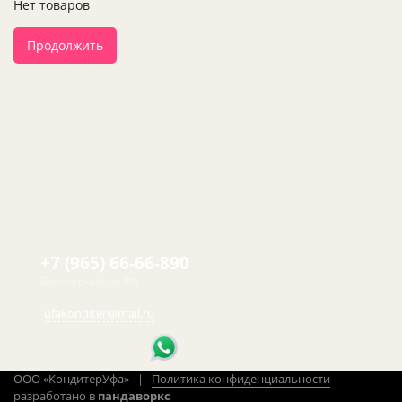
Нет товаров
Продолжить
+7 (965) 66-66-890
Бесплатный по РФ
ufakonditer@mail.ru
ООО «КондитерУфа» |
Политика конфиденциальности
разработано в
пандаворкс