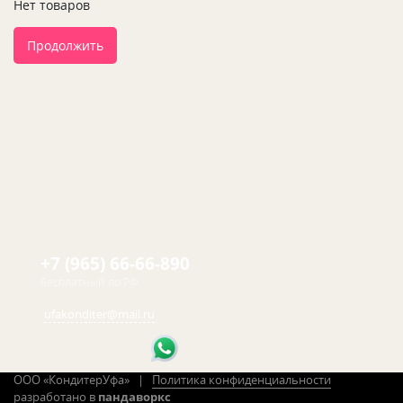
Нет товаров
Продолжить
+7 (965) 66-66-890
Бесплатный по РФ
ufakonditer@mail.ru
ООО «КондитерУфа» |
Политика конфиденциальности
разработано в
пандаворкс