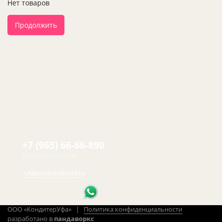
Нет товаров
Продолжить
+7 (965) 66-66-890
Бесплатный по РФ
ufakonditer@mail.ru
ООО «КондитерУфа» |
Политика конфиденциальности
разработано в
пандаворкс