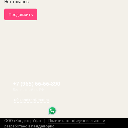
Нет товаров
Продолжить
+7 (965) 66-66-890
Бесплатный по РФ
ufakonditer@mail.ru
ООО «КондитерУфа» |
Политика конфиденциальности
разработано в
пандаворкс