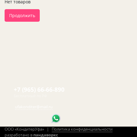
Нет товаров
Продолжить
+7 (965) 66-66-890
Бесплатный по РФ
ufakonditer@mail.ru
ООО «КондитерУфа» |
Политика конфиденциальности
разработано в
пандаворкс