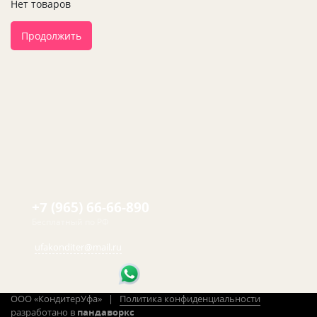
Нет товаров
Продолжить
+7 (965) 66-66-890
Бесплатный по РФ
ufakonditer@mail.ru
ООО «КондитерУфа» |
Политика конфиденциальности
разработано в
пандаворкс