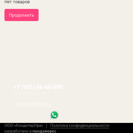
Нет товаров
Продолжить
+7 (965) 66-66-890
Бесплатный по РФ
ufakonditer@mail.ru
ООО «КондитерУфа» |
Политика конфиденциальности
разработано в
пандаворкс