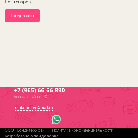
Нет товаров
Продолжить
+7 (965) 66-66-890
Бесплатный по РФ
ufakonditer@mail.ru
ООО «КондитерУфа» |
Политика конфиденциальности
разработано в
пандаворкс