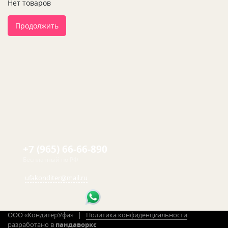
Нет товаров
Продолжить
+7 (965) 66-66-890
Бесплатный по РФ
ufakonditer@mail.ru
ООО «КондитерУфа» |
Политика конфиденциальности
разработано в
пандаворкс