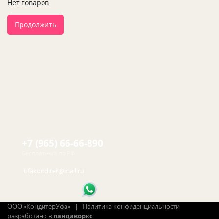
Нет товаров
Продолжить
+7 (965) 66-66-890
Бесплатный по РФ
ufakonditer@mail.ru
ООО «КондитерУфа» |
Политика конфиденциальности
разработано в
пандаворкс