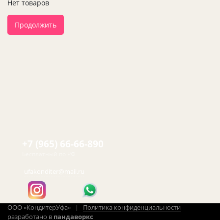
Нет товаров
Продолжить
+7 (965) 66-66-890
Бесплатный по РФ
ufakonditer@mail.ru
ООО «КондитерУфа» |
Политика конфиденциальности
разработано в
пандаворкс