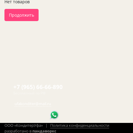
Нет товаров
Продолжить
+7 (965) 66-66-890
Бесплатный по РФ
ufakonditer@mail.ru
ООО «КондитерУфа» |
Политика конфиденциальности
разработано в
пандаворкс