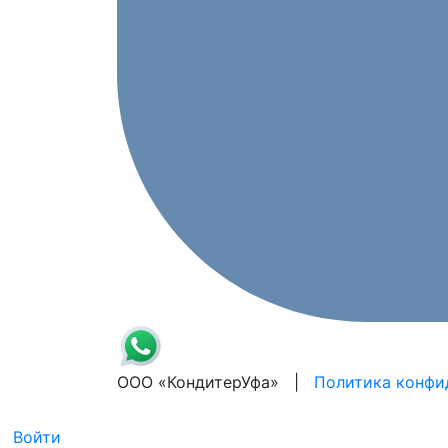
ООО «КондитерУфа» |
Политика конфи
Войти