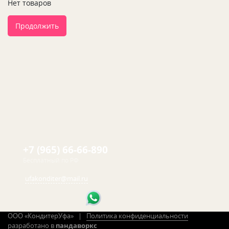
Нет товаров
Продолжить
+7 (965) 66-66-890
Бесплатный по РФ
ufakonditer@mail.ru
ООО «КондитерУфа» |
Политика конфиденциальности
разработано в
пандаворкс