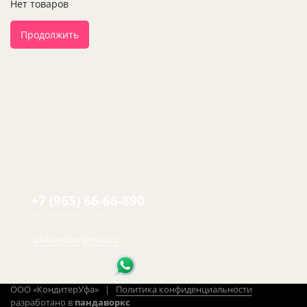
Нет товаров
Продолжить
+7 (965) 66-66-890
Бесплатный по РФ
ufakonditer@mail.ru
ООО «КондитерУфа» |
Политика конфиденциальности
разработано в
пандаворкс