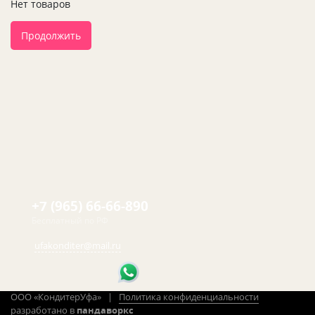
Нет товаров
Продолжить
+7 (965) 66-66-890
Бесплатный по РФ
ufakonditer@mail.ru
ООО «КондитерУфа» |
Политика конфиденциальности
разработано в
пандаворкс