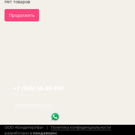
Нет товаров
Продолжить
+7 (965) 66-66-890
Бесплатный по РФ
ufakonditer@mail.ru
ООО «КондитерУфа» |
Политика конфиденциальности
разработано в
пандаворкс