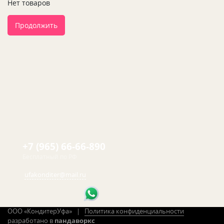
Нет товаров
Продолжить
+7 (965) 66-66-890
Бесплатный по РФ
ufakonditer@mail.ru
ООО «КондитерУфа» |
Политика конфиденциальности
разработано в
пандаворкс