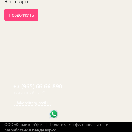
Нет товаров
Продолжить
+7 (965) 66-66-890
Бесплатный по РФ
ufakonditer@mail.ru
ООО «КондитерУфа» |
Политика конфиденциальности
разработано в
пандаворкс