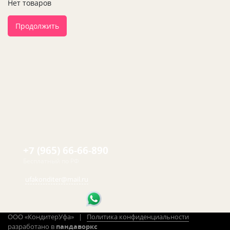
Нет товаров
Продолжить
+7 (965) 66-66-890
Бесплатный по РФ
ufakonditer@mail.ru
ООО «КондитерУфа» |
Политика конфиденциальности
разработано в
пандаворкс