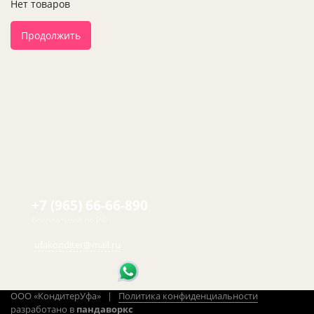
Нет товаров
Продолжить
+7 (965) 66-66-890
Бесплатный по РФ
ufakonditer@mail.ru
ООО «КондитерУфа» |
Политика конфиденциальности
разработано в
пандаворкс