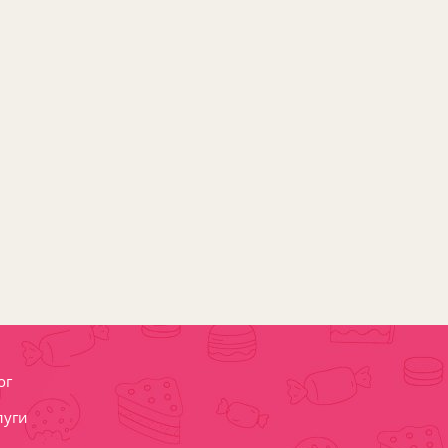
ог
луги