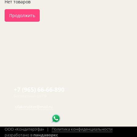
Нет товаров
Продолжить
+7 (965) 66-66-890
Бесплатный по РФ
ufakonditer@mail.ru
ООО «КондитерУфа» |
Политика конфиденциальности
разработано в
пандаворкс