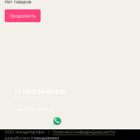
Нет товаров
Продолжить
+7 (965) 66-66-890
Бесплатный по РФ
ufakonditer@mail.ru
ООО «КондитерУфа» |
Политика конфиденциальности
разработано в
пандаворкс