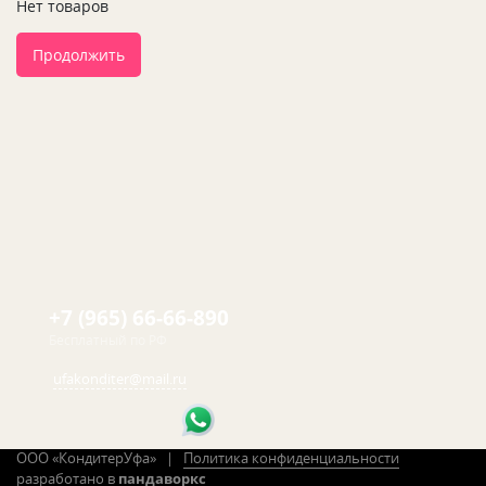
Нет товаров
Продолжить
+7 (965) 66-66-890
Бесплатный по РФ
ufakonditer@mail.ru
ООО «КондитерУфа» |
Политика конфиденциальности
разработано в
пандаворкс