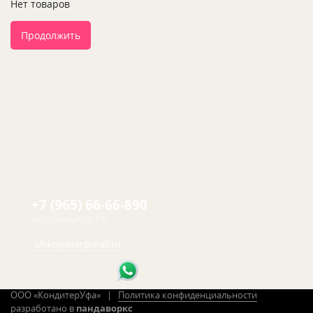
Нет товаров
Продолжить
+7 (965) 66-66-890
Бесплатный по РФ
ufakonditer@mail.ru
ООО «КондитерУфа» |
Политика конфиденциальности
разработано в
пандаворкс