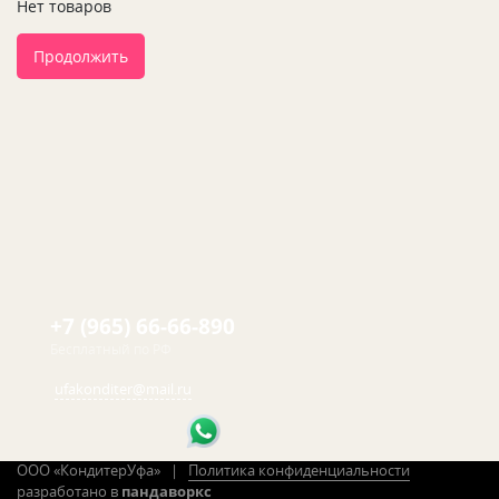
Нет товаров
Продолжить
+7 (965) 66-66-890
Бесплатный по РФ
ufakonditer@mail.ru
ООО «КондитерУфа» |
Политика конфиденциальности
разработано в
пандаворкс