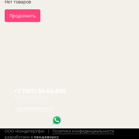
Нет товаров
Продолжить
+7 (965) 66-66-890
Бесплатный по РФ
ufakonditer@mail.ru
ООО «КондитерУфа» |
Политика конфиденциальности
разработано в
пандаворкс