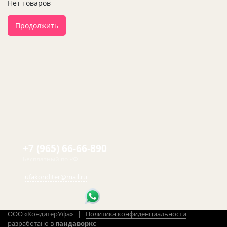
Нет товаров
Продолжить
+7 (965) 66-66-890
Бесплатный по РФ
ufakonditer@mail.ru
ООО «КондитерУфа» |
Политика конфиденциальности
разработано в
пандаворкс