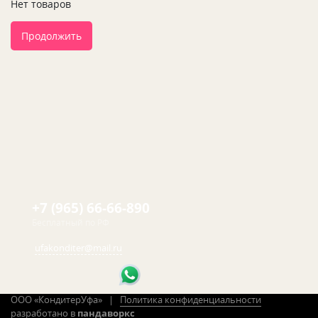
Нет товаров
Продолжить
+7 (965) 66-66-890
Бесплатный по РФ
ufakonditer@mail.ru
ООО «КондитерУфа» |
Политика конфиденциальности
разработано в
пандаворкс